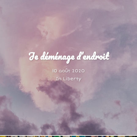
Je déménage d’endroit
10 août 2020
In
Liberty