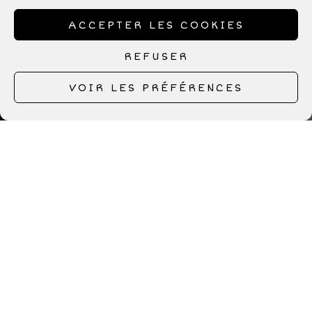
ACCEPTER LES COOKIES
REFUSER
VOIR LES PRÉFÉRENCES
© Image : Bart Anestin
Je suis off, désolée tu m’appelleras
pas ce soir. En fait je suis bien trop
occupée à boire mon verre de vin et
vider mon paquet de clopes. Me poser
des milliards de questions, c’est la
routine qui m’a mis à l’examen. C’est