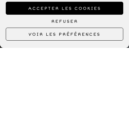
ACCEPTER LES COOKIES
REFUSER
VOIR LES PRÉFÉRENCES
© Image : W A T A R I
Les fleurs du mal ne poussent pas
que dans les poèmes de Baudelaire.
As-tu réservé l’église pour le mariage
? Les convives s’impatientent. Du